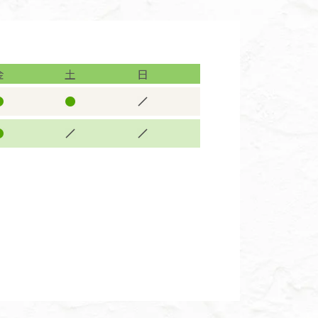
金
土
日