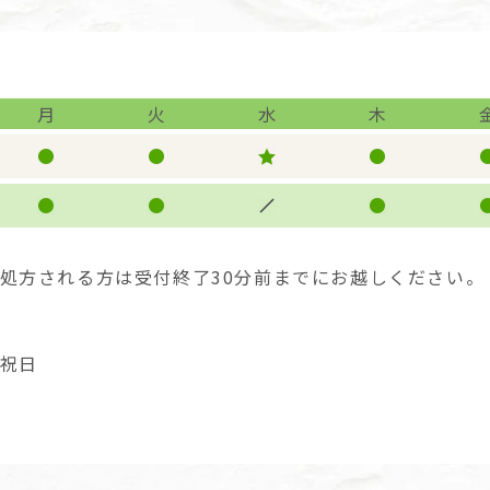
月
火
水
木
処方される方は受付終了30分前までにお越しください。
祝日